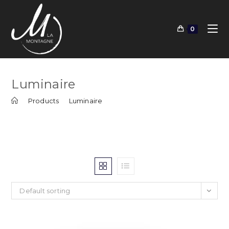
Skip
to
0
content
Luminaire
>
Products
>
Luminaire
Default sorting